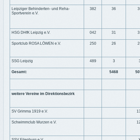
Leipziger Behinderten- und Reha-
382
36
3
Sportverein e.V.
HSG DHfK Leipzig e.V.
042
31
3
Sportclub ROSA LÖWEN e.V.
250
26
2
SSG Leipzig
489
3
Gesamt:
5468
50
weitere Vereine im Direktionsbezirk
SV Grimma 1919 e.V.
1
Schwimmclub Wurzen e.V.
1
SSV Eilenburg e.V.