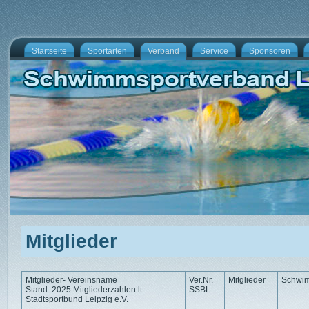
Startseite
Sportarten
Verband
Service
Sponsoren
Mitglieder
Mitglieder- Vereinsname
Ver.Nr.
Mitglieder
Schwi
Stand: 2025 Mitgliederzahlen lt.
SSBL
Stadtsportbund Leipzig e.V.