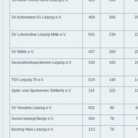
SG Motor Gohlis Nord Leipzig e.V.
026
286
2
SV Automation 61 Leipzig e.V.
469
266
2
SV Lokomotive Leipzig-Mitte e.V.
041
239
2
SV Miltitz e.V.
437
200
2
Gesundheitssportverein Leipzig e.V.
330
165
1
TSV Leipzig 76 e.V.
019
146
1
Spiel- und Sportverein Stötteritz e.V.
116
102
1
SV Vorwärts Leipzig e.V.
052
80
8
Sonne bewegt Berge e.V.
454
78
7
Boxring Atlas Leipzig e.V.
213
76
7