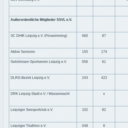
Außerordentliche Mitglieder SSVL e.V.
SC DHfK Leipzig e.V. (Finswimming)
060
87
Aktive Senioren
155
174
Gehörlosen-Sportverein Leipzig e.V.
056
61
DLRG-Bezirk Leipzig e.V.
243
422
DRK Leipzig-Stadt e.V. / Wasserwacht
x
Leipziger Seesportclub e.V.
102
82
Leipziger Triathlon e.V.
048
6