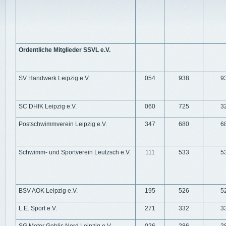
Ordentliche Mitglieder SSVL e.V.
SV Handwerk Leipzig e.V.
054
938
9
SC DHfK Leipzig e.V.
060
725
3
Postschwimmverein Leipzig e.V.
347
680
6
Schwimm- und Sportverein Leutzsch e.V.
111
533
5
BSV AOK Leipzig e.V.
195
526
5
L.E. Sport e.V.
271
332
3